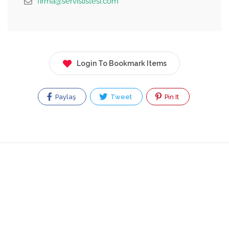
firma@servislistesi.com
Login To Bookmark Items
Paylaş
Tweet
Pin It