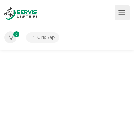
0
Giriş Yap