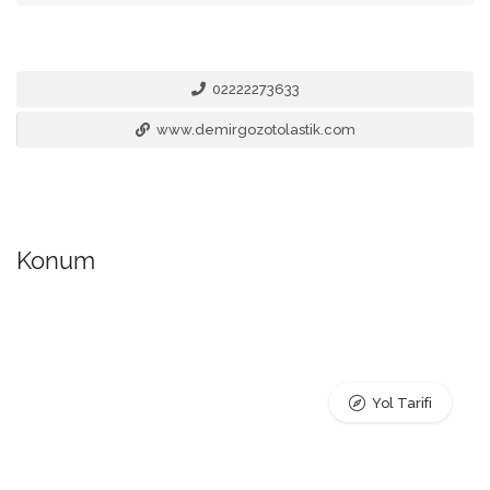
02222273633
www.demirgozotolastik.com
Konum
Yol Tarifi