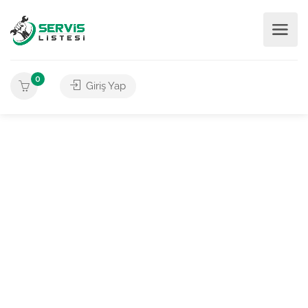
0
Giriş Yap