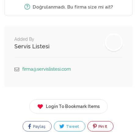
Doğrulanmadı. Bu firma size mi ait?
Added By
Servis Listesi
firma@servislistesi.com
Login To Bookmark Items
Paylaş
Tweet
Pin It