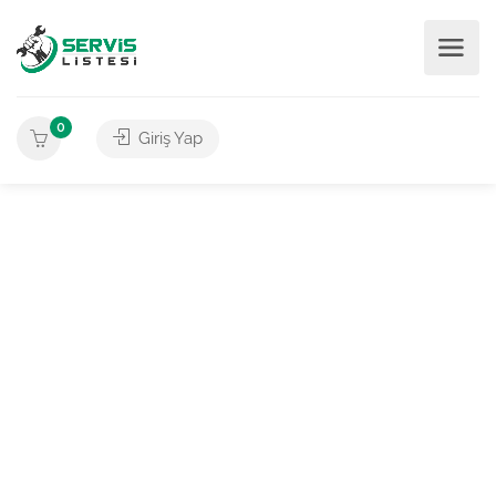
0
Giriş Yap