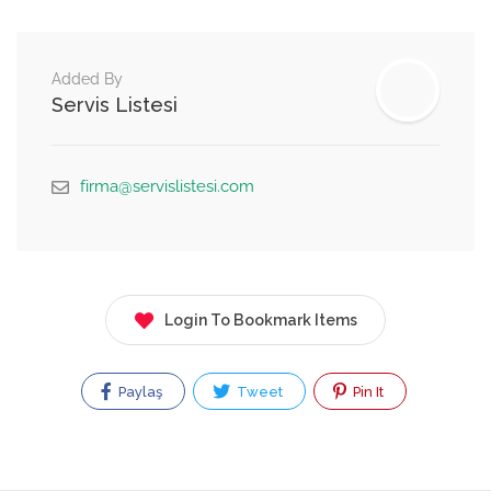
Added By
Servis Listesi
firma@servislistesi.com
Login To Bookmark Items
Paylaş
Tweet
Pin It