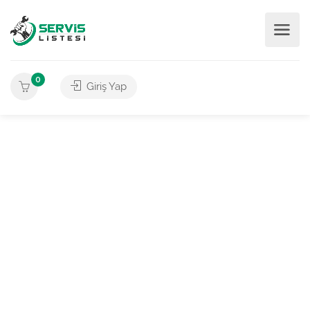
0
Giriş Yap