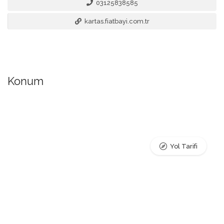
03125838585
kartas.fiatbayi.com.tr
Konum
Yol Tarifi