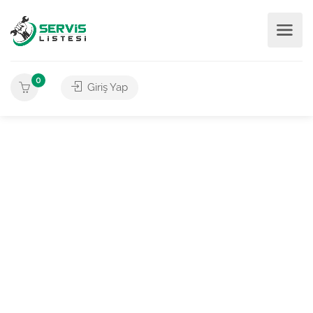
0
Giriş Yap