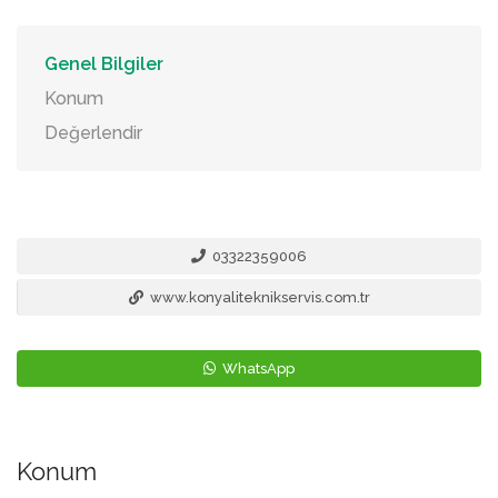
Genel Bilgiler
Konum
Değerlendir
03322359006
www.konyaliteknikservis.com.tr
WhatsApp
Konum