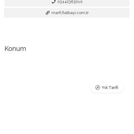
03442363010
marfi.fiatbayi.com.tr
Konum
Yol Tarifi