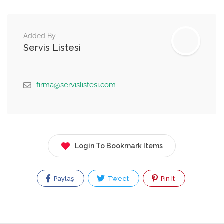
Added By
Servis Listesi
firma@servislistesi.com
Login To Bookmark Items
Paylaş
Tweet
Pin It