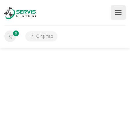
0
Giriş Yap