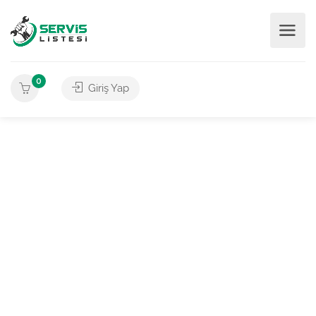
0
Giriş Yap