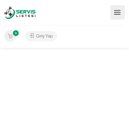
0
Giriş Yap