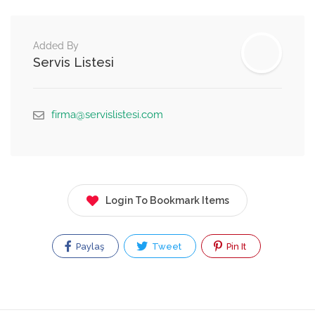
Added By
Servis Listesi
firma@servislistesi.com
Login To Bookmark Items
Paylaş
Tweet
Pin It