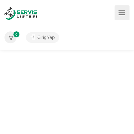
0
Giriş Yap