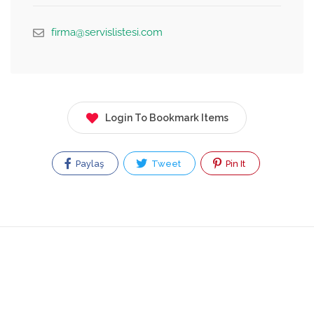
firma@servislistesi.com
Login To Bookmark Items
Paylaş
Tweet
Pin It