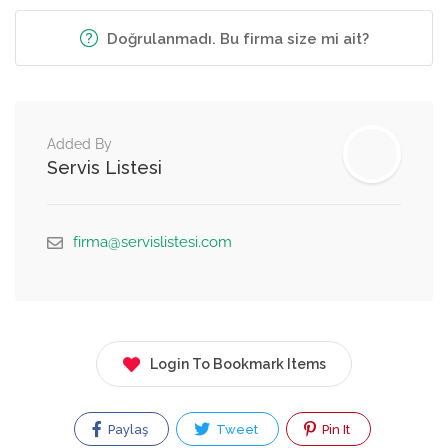
Doğrulanmadı. Bu firma size mi ait?
Added By
Servis Listesi
firma@servislistesi.com
Login To Bookmark Items
Paylaş
Tweet
Pin It