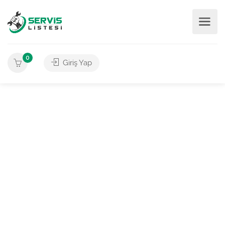
0
Giriş Yap