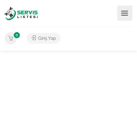
0
Giriş Yap