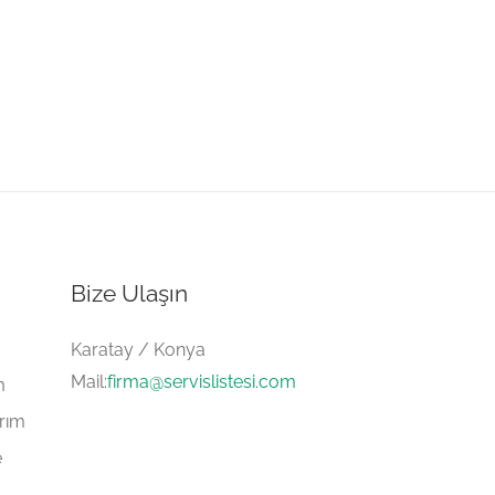
Bize Ulaşın
Karatay / Konya
Mail:
firma@servislistesi.com
m
arım
e