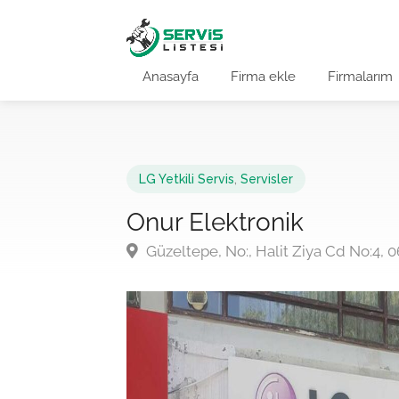
Anasayfa
Firma ekle
Firmalarım
LG Yetkili Servis
,
Servisler
Onur Elektronik
Güzeltepe, No:, Halit Ziya Cd No:4,