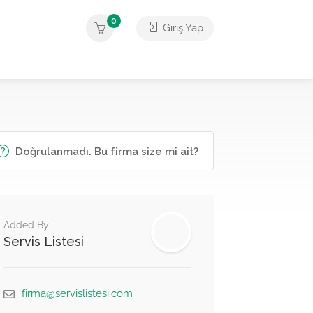
0
Giriş Yap
Doğrulanmadı. Bu firma size mi ait?
Added By
Servis Listesi
firma@servislistesi.com