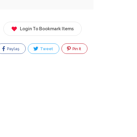
Login To Bookmark Items
Paylaş
Tweet
Pin It