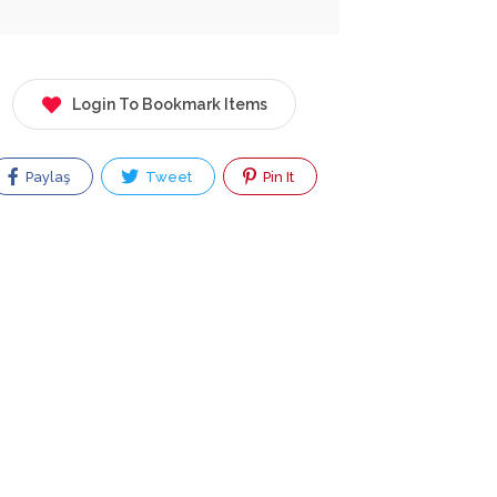
Login To Bookmark Items
Paylaş
Tweet
Pin It