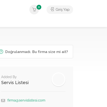
0
Giriş Yap
Doğrulanmadı. Bu firma size mi ait?
Added By
Servis Listesi
firma@servislistesi.com