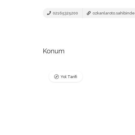
02165325200
ozkanlaroto.sahibind
Konum
Yol Tarifi