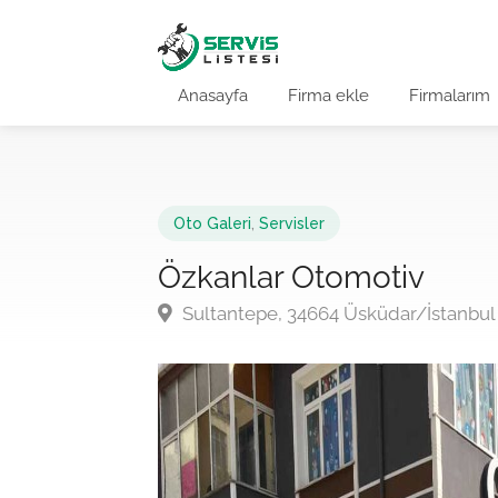
Anasayfa
Firma ekle
Firmalarım
Oto Galeri
,
Servisler
Özkanlar Otomotiv
Sultantepe, 34664 Üsküdar/İstanbul