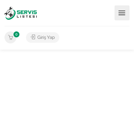
0
Giriş Yap