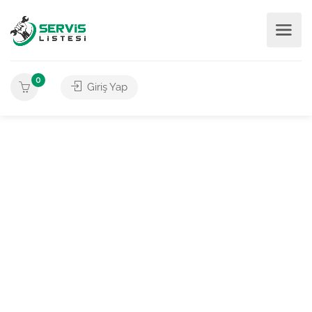
0
Giriş Yap