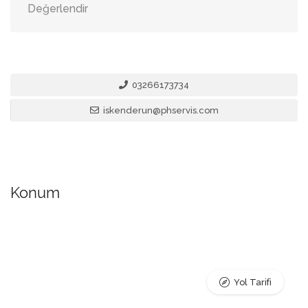
Değerlendir
03266173734
iskenderun@phservis.com
Konum
Yol Tarifi