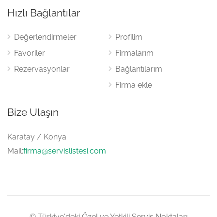
Hızlı Bağlantılar
Değerlendirmeler
Profilim
Favoriler
Firmalarım
Rezervasyonlar
Bağlantılarım
Firma ekle
Bize Ulaşın
Karatay / Konya
Mail:
firma@servislistesi.com
© Türkiye'deki Özel ve Yetkili Servis Noktaları