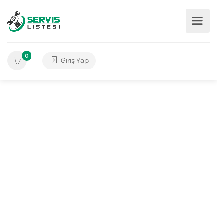
0
Giriş Yap