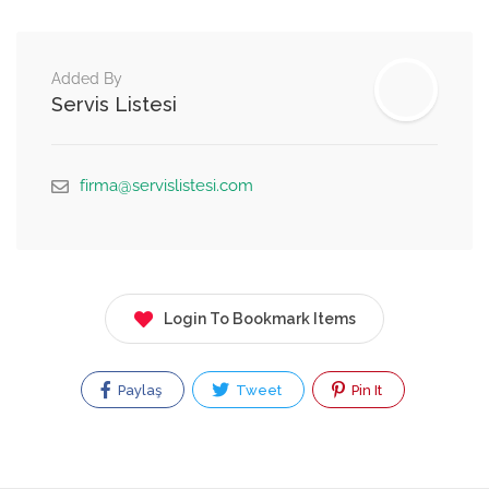
Added By
Servis Listesi
firma@servislistesi.com
Login To Bookmark Items
Paylaş
Tweet
Pin It