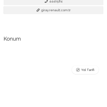
4440584
giray.renault.com.tr
Konum
Yol Tarifi