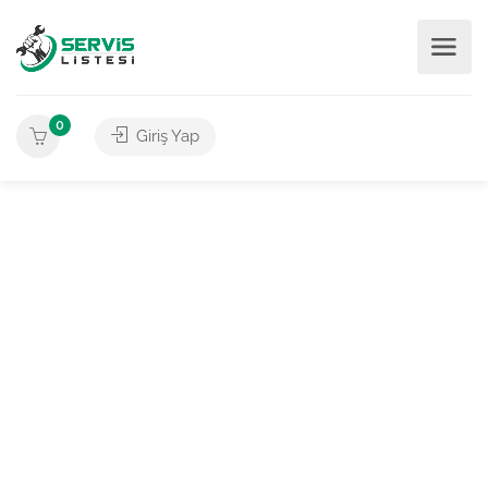
0
Giriş Yap