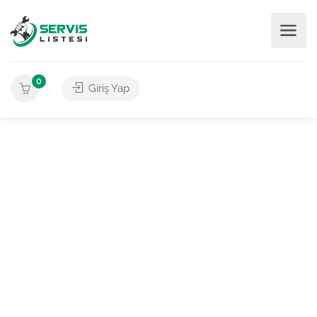
0
Giriş Yap