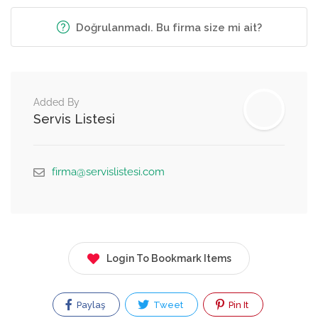
Doğrulanmadı. Bu firma size mi ait?
Added By
Servis Listesi
firma@servislistesi.com
Login To Bookmark Items
Paylaş
Tweet
Pin It