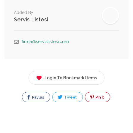
Added By
Servis Listesi
firma@servislistesi.com
Login To Bookmark Items
Paylaş
Tweet
Pin It