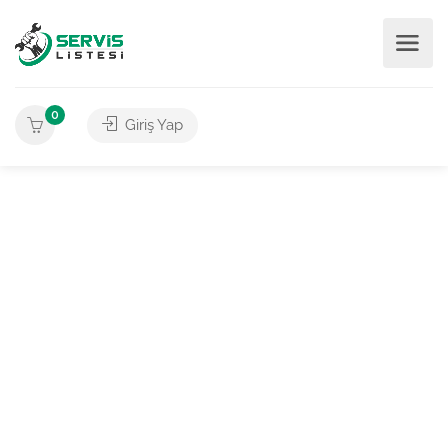
0
Giriş Yap