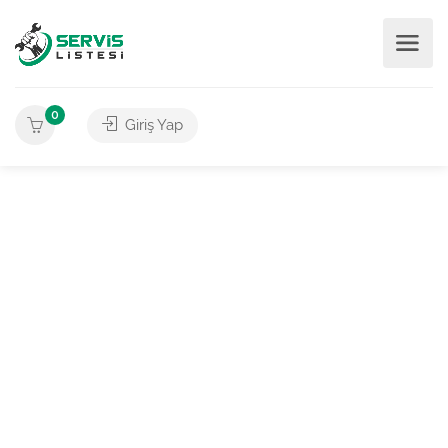
0
Giriş Yap