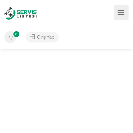
0
Giriş Yap