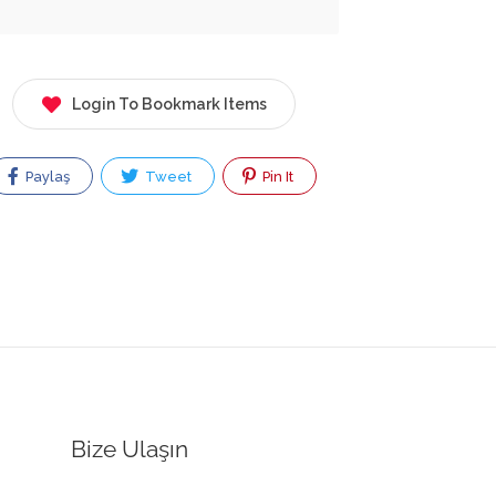
Login To Bookmark Items
Paylaş
Tweet
Pin It
Bize Ulaşın