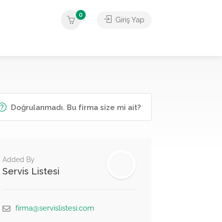
0
Giriş Yap
Doğrulanmadı. Bu firma size mi ait?
Added By
Servis Listesi
firma@servislistesi.com