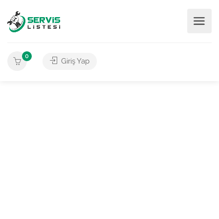
0
Giriş Yap