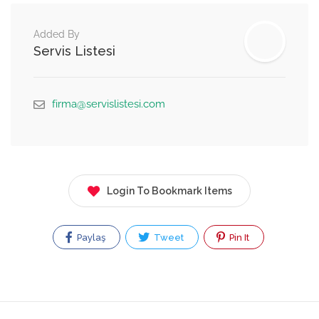
Added By
Servis Listesi
firma@servislistesi.com
Login To Bookmark Items
Paylaş
Tweet
Pin It