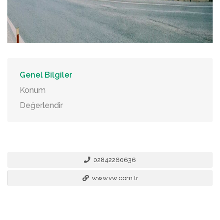
Genel Bilgiler
Konum
Değerlendir
02842260636
www.vw.com.tr