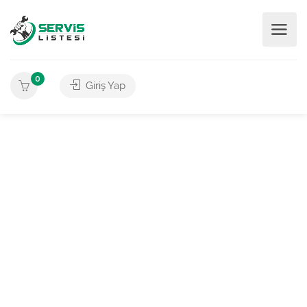
0
Giriş Yap