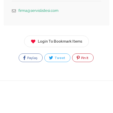
firma@servislistesi.com
Login To Bookmark Items
Paylaş
Tweet
Pin It