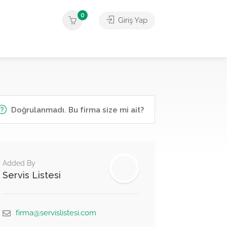
0
Giriş Yap
Doğrulanmadı. Bu firma size mi ait?
Added By
Servis Listesi
firma@servislistesi.com