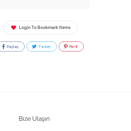
Login To Bookmark Items
Paylaş
Tweet
Pin It
Bize Ulaşın