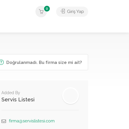
0
Giriş Yap
Doğrulanmadı. Bu firma size mi ait?
Added By
Servis Listesi
firma@servislistesi.com