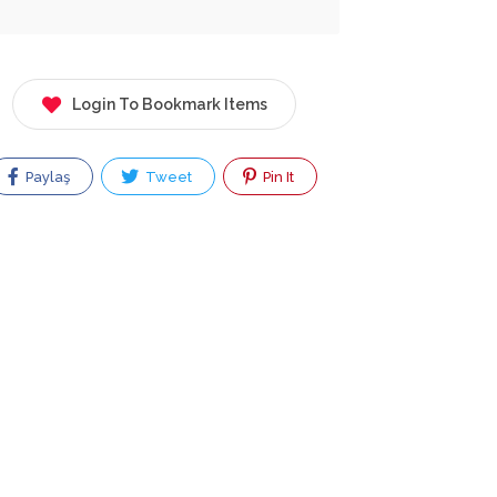
Login To Bookmark Items
Paylaş
Tweet
Pin It