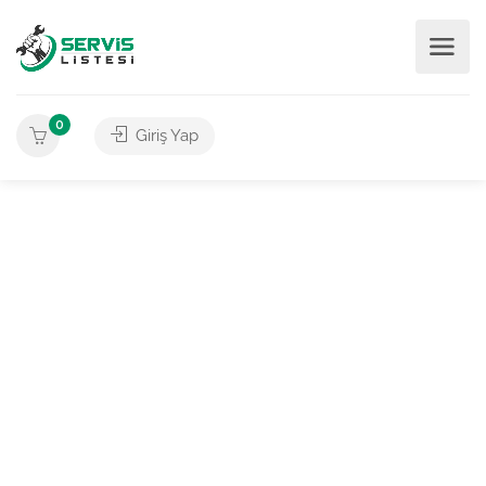
0
Giriş Yap