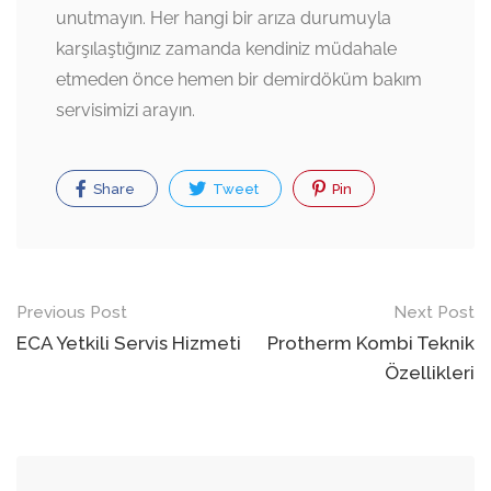
unutmayın. Her hangi bir arıza durumuyla
karşılaştığınız zamanda kendiniz müdahale
etmeden önce hemen bir demirdöküm bakım
servisimizi arayın.
Share
Tweet
Pin
Post
Previous Post
Next Post
navigation
ECA Yetkili Servis Hizmeti
Protherm Kombi Teknik
Özellikleri