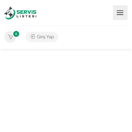
0
Giriş Yap