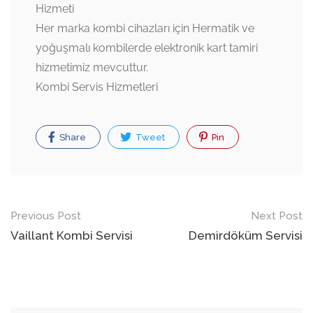
Hizmeti
Her marka kombi cihazları için Hermatik ve
yoğuşmalı kombilerde elektronik kart tamiri
hizmetimiz mevcuttur.
Kombi Servis Hizmetleri
Share
Tweet
Pin
Post
Previous Post
Next Post
navigation
Vaillant Kombi Servisi
Demirdöküm Servisi