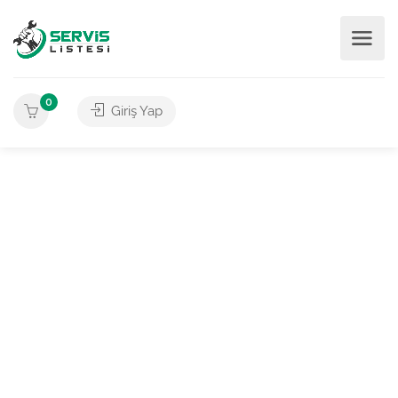
0
Giriş Yap