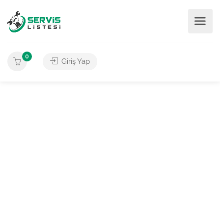
0
Giriş Yap