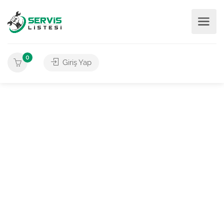
0
Giriş Yap