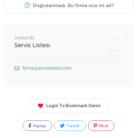
Doğrulanmadı. Bu firma size mi ait?
Added By
Servis Listesi
firma@servislistesi.com
Login To Bookmark Items
Paylaş
Tweet
Pin It