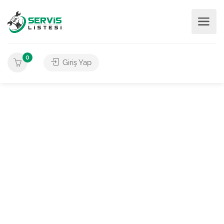
0
Giriş Yap