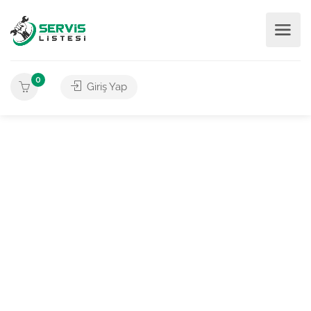
0
Giriş Yap