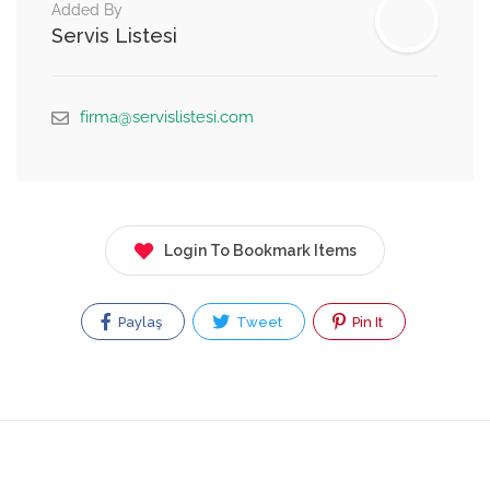
Added By
Servis Listesi
firma@servislistesi.com
Login To Bookmark Items
Paylaş
Tweet
Pin It