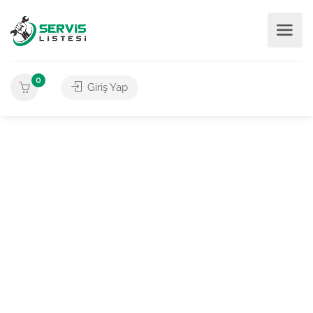
0
Giriş Yap