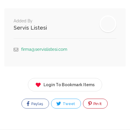
Added By
Servis Listesi
firma@servislistesi.com
Login To Bookmark Items
Paylaş
Tweet
Pin It