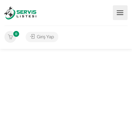
0
Giriş Yap