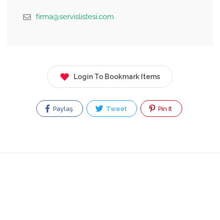
firma@servislistesi.com
Login To Bookmark Items
Paylaş
Tweet
Pin It