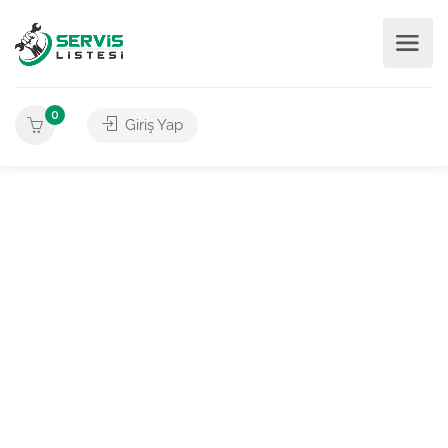
0
Giriş Yap