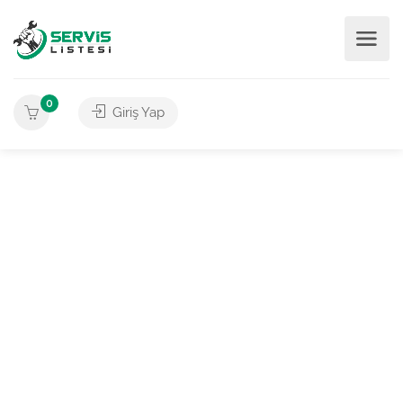
0
Giriş Yap