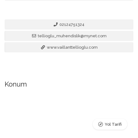
02124751324
tellioglu_muhendislik@mynet.com
www.vaillanttellioglu.com
Konum
Yol Tarifi