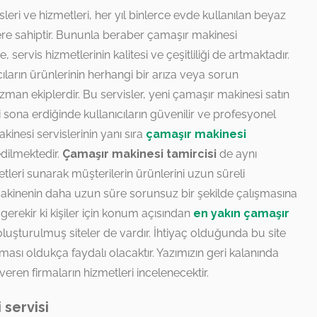
leri ve hizmetleri, her yıl binlerce evde kullanılan beyaz
ere sahiptir. Bununla beraber çamaşır makinesi
, servis hizmetlerinin kalitesi ve çeşitliliği de artmaktadır.
ıcıların ürünlerinin herhangi bir arıza veya sorun
an ekiplerdir. Bu servisler, yeni çamaşır makinesi satın
 sona erdiğinde kullanıcıların güvenilir ve profesyonel
kinesi servislerinin yanı sıra
çamaşır makinesi
dilmektedir.
Çamaşır makinesi tamircisi
de aynı
tleri sunarak müşterilerin ürünlerini uzun süreli
 makinenin daha uzun süre sorunsuz bir şekilde çalışmasına
erekir ki kişiler için konum açısından
en yakın çamaşır
oluşturulmuş siteler de vardır. İhtiyaç olduğunda bu site
sı oldukça faydalı olacaktır. Yazımızın geri kalanında
veren firmaların hizmetleri incelenecektir.
servisi