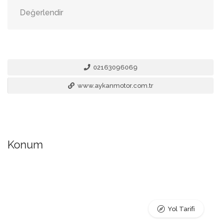
Değerlendir
02163096069
www.aykanmotor.com.tr
Konum
Yol Tarifi