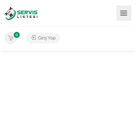
0
Giriş Yap